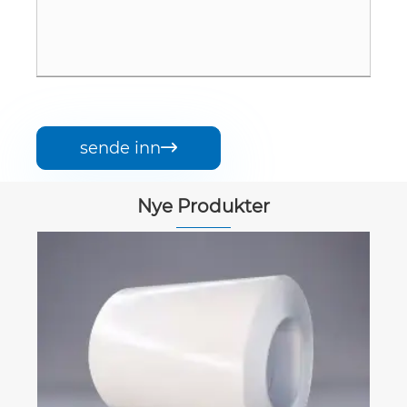
sende inn

Nye Produkter