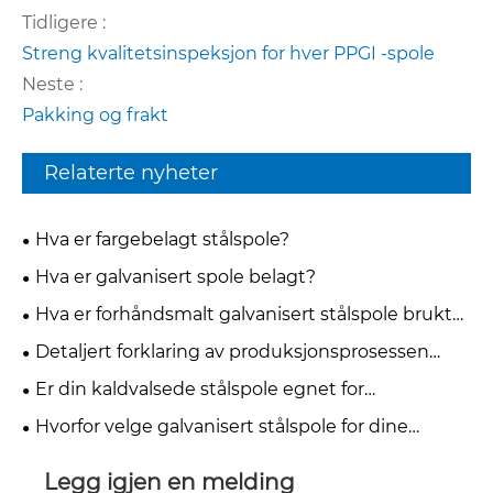
Tidligere :
Streng kvalitetsinspeksjon for hver PPGI -spole
Neste :
Pakking og frakt
Relaterte nyheter
Hva er fargebelagt stålspole?
Hva er galvanisert spole belagt?
Hva er forhåndsmalt galvanisert stålspole brukt
til?
Detaljert forklaring av produksjonsprosessen
med fargebelagt stålspole
Er din kaldvalsede stålspole egnet for
dyptrekking eller enkle bøyeapplikasjoner?
Hvorfor velge galvanisert stålspole for dine
industrielle behov?
Legg igjen en melding