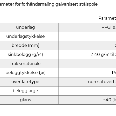
ameter for forhåndsmaling galvanisert stålspole
Paramet
underlag
PPGI &
underlagstykkelse
bredde (mm)
1
sinkbelegg (g/㎡)
Z 40 g/㎡ til
frakkmateriale
beleggtykkelse (㎛)
P
overflatetype
normal overfl
beleggfarge
glans
≤40 (l