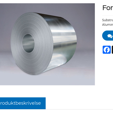
For
Substra
Alumin
F
roduktbeskrivelse