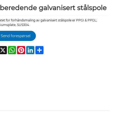
beredende galvanisert stålspole
tet for forhåndsmaling av galvanisert stålspole er PPGI & PPGL;
iumsplate, SUS304.
Send forespørsel
acebook
X
WhatsApp
Pinterest
LinkedIn
Share