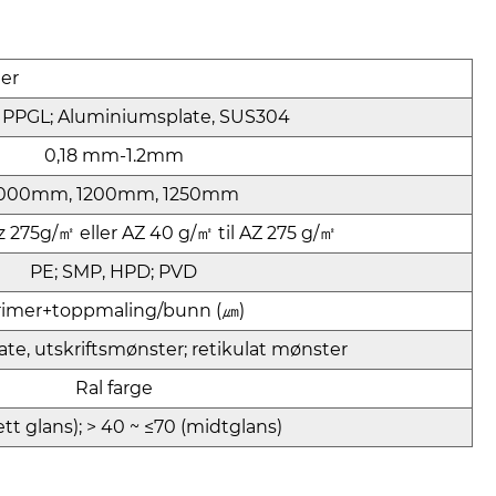
er
 PPGL; Aluminiumsplate, SUS304
0,18 mm-1.2mm
000mm, 1200mm, 1250mm
 z 275g/㎡ eller AZ 40 g/㎡ til AZ 275 g/㎡
PE; SMP, HPD; PVD
rimer+toppmaling/bunn (㎛)
ate, utskriftsmønster; retikulat mønster
Ral farge
ett glans); > 40 ~ ≤70 (midtglans)