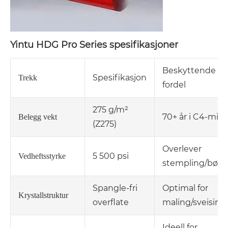
Yintu HDG Pro Series spesifikasjoner
Beskyttende
Spesifikasjon
Trekk
fordel
275 g/m²
70+ år i C4-miljø
Belegg vekt
(Z275)
Overlever
5 500 psi
Vedheftsstyrke
stempling/bøyi
Spangle-fri
Optimal for
Krystallstruktur
overflate
maling/sveising
Ideell for