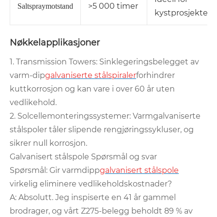
>5 000 timer
Saltspraymotstand
kystprosjekter
Nøkkelapplikasjoner
1. Transmission Towers: Sinklegeringsbelegget av
varm-dip
galvaniserte stålspiraler
forhindrer
kuttkorrosjon og kan vare i over 60 år uten
vedlikehold.
2. Solcellemonteringssystemer: Varmgalvaniserte
stålspoler tåler slipende rengjøringssykluser, og
sikrer null korrosjon.
Galvanisert stålspole Spørsmål og svar
Spørsmål: Gir varmdipp
galvanisert stålspole
virkelig eliminere vedlikeholdskostnader?
A: Absolutt. Jeg inspiserte en 41 år gammel
brodrager, og vårt Z275-belegg beholdt 89 % av