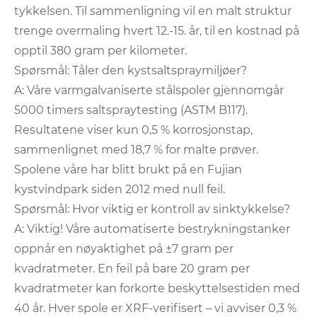
tykkelsen. Til sammenligning vil en malt struktur
trenge overmaling hvert 12.-15. år, til en kostnad på
opptil 380 gram per kilometer.
Spørsmål: Tåler den kystsaltspraymiljøer?
A: Våre varmgalvaniserte stålspoler gjennomgår
5000 timers saltspraytesting (ASTM B117).
Resultatene viser kun 0,5 % korrosjonstap,
sammenlignet med 18,7 % for malte prøver.
Spolene våre har blitt brukt på en Fujian
kystvindpark siden 2012 med null feil.
Spørsmål: Hvor viktig er kontroll av sinktykkelse?
A: Viktig! Våre automatiserte bestrykningstanker
oppnår en nøyaktighet på ±7 gram per
kvadratmeter. En feil på bare 20 gram per
kvadratmeter kan forkorte beskyttelsestiden med
40 år. Hver spole er XRF-verifisert – vi avviser 0,3 %