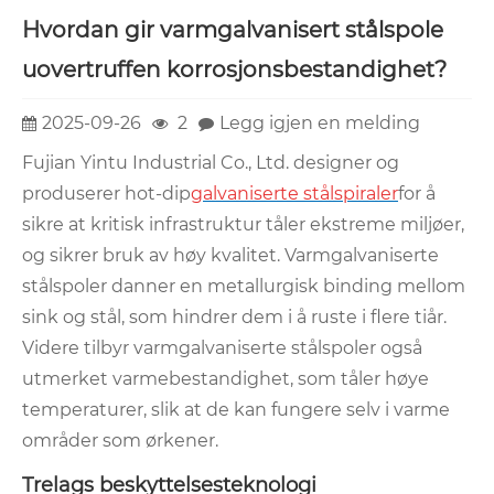
Hvordan gir varmgalvanisert stålspole
uovertruffen korrosjonsbestandighet?
2025-09-26
2
Legg igjen en melding
Fujian Yintu Industrial Co., Ltd. designer og
produserer hot-dip
galvaniserte stålspiraler
for å
sikre at kritisk infrastruktur tåler ekstreme miljøer,
og sikrer bruk av høy kvalitet. Varmgalvaniserte
stålspoler danner en metallurgisk binding mellom
sink og stål, som hindrer dem i å ruste i flere tiår.
Videre tilbyr varmgalvaniserte stålspoler også
utmerket varmebestandighet, som tåler høye
temperaturer, slik at de kan fungere selv i varme
områder som ørkener.
Trelags beskyttelsesteknologi