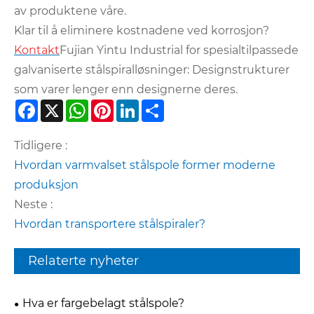
av produktene våre.
Klar til å eliminere kostnadene ved korrosjon?
Kontakt
Fujian Yintu Industrial for spesialtilpassede
galvaniserte stålspiralløsninger: Designstrukturer
som varer lenger enn designerne deres.
Facebook
X
WhatsApp
Pinterest
LinkedIn
Share
Tidligere :
Hvordan varmvalset stålspole former moderne
produksjon
Neste :
Hvordan transportere stålspiraler?
Relaterte nyheter
Hva er fargebelagt stålspole?