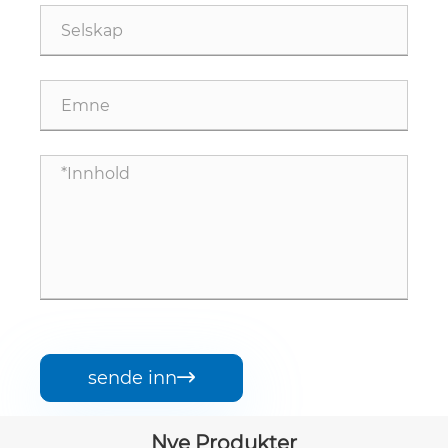
sende inn

Nye Produkter